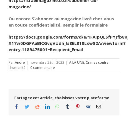
https://israelmagazine.co.il/sabonner-au-
magazine/
Ou encore S’abonner au magazine livré chez vous
en toute confidentialité. Remplir le formulaire
https://docs.google.com/forms/d/e/1FAIpQLSfPYJfb8K
X17w0DGPAuBlCGvqVUdh_Is8EL810Lxw82A/viewform?
entry.1189475001=Recipient_Email
Par
Andre
|
novembre 28th, 2023
|
A LA UNE
,
Crimes contre
l'humanité
|
0 commentaire
Partagez cet article, choisissez votre plateforme
Facebook
Twitter
Reddit
LinkedIn
WhatsApp
Tumblr
Pinterest
Vk
Email