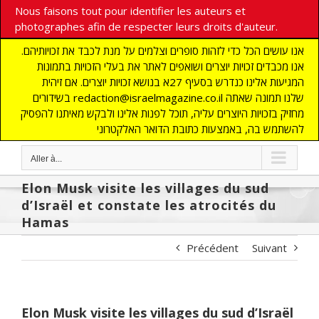
Nous faisons tout pour identifier les auteurs et
photographes afin de respecter leurs droits d'auteur.
אנו עושים הכל כדי לזהות סופרים וצלמים על מנת לכבד את זכויותיהם.
אנו מכבדים זכויות יוצרים ושואפים לאתר את בעלי הזכויות בתמונות
המגיעות אלינו כנדרש בסעיף 27א בנושא זכויות יוצרים. אם זיהית
בשידורים redaction@israelmagazine.co.il שלנו תמונה שאתה
מחזיק בזכויות היוצרים עליה, תוכל לפנות אלינו ולבקש מאיתנו להפסיק
להשתמש בה, באמצעות כתובת הדואר האלקטרוני
Aller à...
Elon Musk visite les villages du sud
d’Israël et constate les atrocités du
Hamas
Précédent
Suivant
Elon Musk visite les villages du sud d’Israël