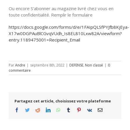
Ou encore S’abonner au magazine livré chez vous en
toute confidentialité. Remplir le formulaire
https://docs.google.com/forms/d/e/1FAIpQLSfPYJfb8KjEya-
X17w0DGPAuBlCGvqVUdh_Is8EL810Lxw82A/viewform?
entry.1189475001=Recipient_Email
Par
Andre
|
septembre 8th, 2022
|
DEFENSE
,
Non classé
|
0
commentaire
Partagez cet article, choisissez votre plateforme
Facebook
Twitter
Reddit
LinkedIn
WhatsApp
Tumblr
Pinterest
Vk
Email