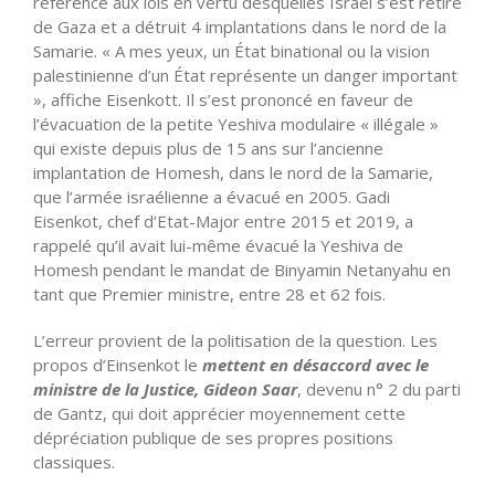
référence aux lois en vertu desquelles Israël s’est retiré
de Gaza et a détruit 4 implantations dans le nord de la
Samarie. « A mes yeux, un État binational ou la vision
palestinienne d’un État représente un danger important
», affiche Eisenkott. Il s’est prononcé en faveur de
l’évacuation de la petite Yeshiva modulaire « illégale »
qui existe depuis plus de 15 ans sur l’ancienne
implantation de Homesh, dans le nord de la Samarie,
que l’armée israélienne a évacué en 2005. Gadi
Eisenkot, chef d’Etat-Major entre 2015 et 2019, a
rappelé qu’il avait lui-même évacué la Yeshiva de
Homesh pendant le mandat de Binyamin Netanyahu en
tant que Premier ministre, entre 28 et 62 fois.
L’erreur provient de la politisation de la question. Les
propos d’Einsenkot le
mettent en désaccord avec le
ministre de la Justice, Gideon Saar
, devenu n° 2 du parti
de Gantz, qui doit apprécier moyennement cette
dépréciation publique de ses propres positions
classiques.