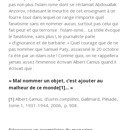
pas non plus l’islam-isme dont se réclamait Abdouallak
Anzorov, réduisant le meurtre de cet enseignant à un
fourre-tout dans lequel on range n’importe quel
fanatisme sans en nommer aucun, surtout pas celui qui
fait peur et qui terrorise : l’islam-isme… La stèle évoque
le fanatisme, sans plus !, le journaliste parle
« d’ignorance et de barbarie. » Quel courage que de ne
pas nommer que Samuel Paty, assassiné le 20 octobre
l’a été par un islam-iste ! Comme quoi, on ne rappellera
jamais assez l’immense écrivain Albert Camus quand il
écrivait que :
« Mal nommer un objet, c’est ajouter au
malheur de ce monde
[1]
… »
[1]
Albert Camus
, Œuvres complètes
, Gallimard, Pléiade,
tome 1, 1931-1944, 2006, p. 908.
Découvrez un exemplaire du magazine