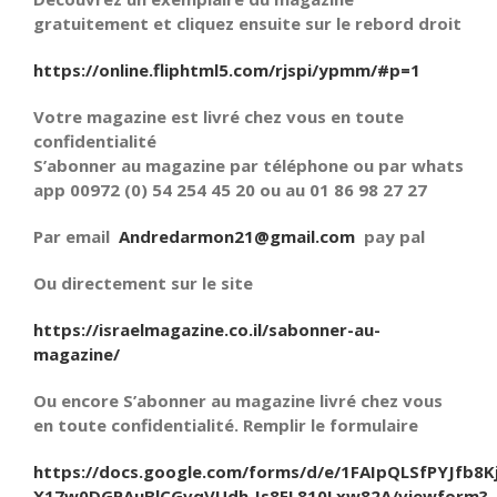
gratuitement et cliquez ensuite sur le rebord droit
https://online.fliphtml5.com/rjspi/ypmm/#p=1
Votre magazine est livré chez vous en toute
confidentialité
S’abonner au magazine par téléphone ou par whats
app 00972 (0) 54 254 45 20 ou au 01 86 98 27 27
Par email
Andredarmon21@gmail.com
pay pal
Ou directement sur le site
https://israelmagazine.co.il/sabonner-au-
magazine/
Ou encore S’abonner au magazine livré chez vous
en toute confidentialité. Remplir le formulaire
https://docs.google.com/forms/d/e/1FAIpQLSfPYJfb8K
X17w0DGPAuBlCGvqVUdh_Is8EL810Lxw82A/viewform?