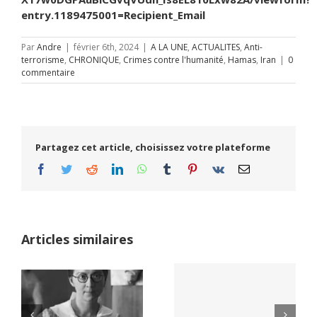
entry.1189475001=Recipient_Email
Par
Andre
|
février 6th, 2024
|
A LA UNE
,
ACTUALITES
,
Anti-
terrorisme
,
CHRONIQUE
,
Crimes contre l'humanité
,
Hamas
,
Iran
|
0
commentaire
Partagez cet article, choisissez votre plateforme
Facebook
Twitter
Reddit
LinkedIn
WhatsApp
Tumblr
Pinterest
Vk
Email
Articles similaires