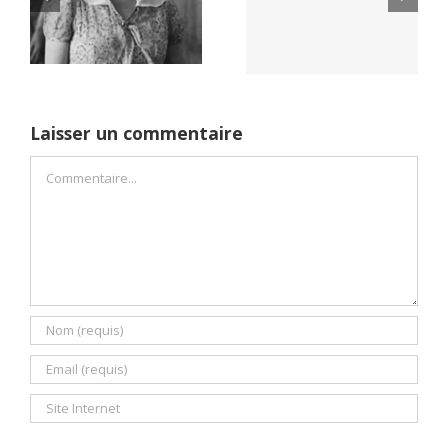
Yaïr Golan : une
Netflix Field of
démocratie pour
Dreams (1989)
un seul camp
Laisser un commentaire
Commentaire