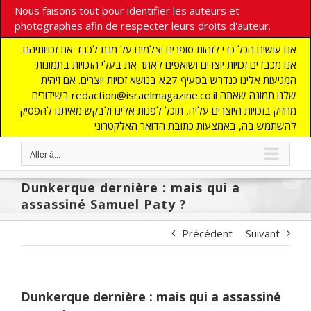
Nous faisons tout pour identifier les auteurs et
photographes afin de respecter leurs droits d'auteur.
אנו עושים הכל כדי לזהות סופרים וצלמים על מנת לכבד את זכויותיהם.
אנו מכבדים זכויות יוצרים ושואפים לאתר את בעלי הזכויות בתמונות
המגיעות אלינו כנדרש בסעיף 27א בנושא זכויות יוצרים. אם זיהית
בשידורים redaction@israelmagazine.co.il שלנו תמונה שאתה
מחזיק בזכויות היוצרים עליה, תוכל לפנות אלינו ולבקש מאיתנו להפסיק
להשתמש בה, באמצעות כתובת הדואר האלקטרוני
Aller à...
Dunkerque dernière : mais qui a
assassiné Samuel Paty ?
Précédent
Suivant
Dunkerque dernière : mais qui a assassiné