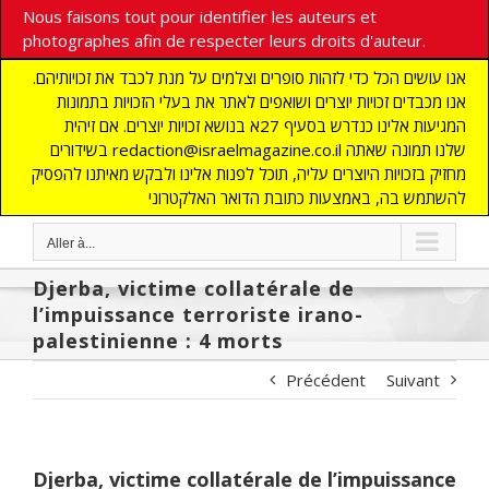
Nous faisons tout pour identifier les auteurs et
photographes afin de respecter leurs droits d'auteur.
אנו עושים הכל כדי לזהות סופרים וצלמים על מנת לכבד את זכויותיהם.
אנו מכבדים זכויות יוצרים ושואפים לאתר את בעלי הזכויות בתמונות
המגיעות אלינו כנדרש בסעיף 27א בנושא זכויות יוצרים. אם זיהית
בשידורים redaction@israelmagazine.co.il שלנו תמונה שאתה
מחזיק בזכויות היוצרים עליה, תוכל לפנות אלינו ולבקש מאיתנו להפסיק
להשתמש בה, באמצעות כתובת הדואר האלקטרוני
Aller à...
Djerba, victime collatérale de
l’impuissance terroriste irano-
palestinienne : 4 morts
Précédent
Suivant
Djerba, victime collatérale de l’impuissance