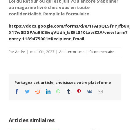
Loi du Retour ou qui est Juif ?Ou encore S’abonner
au magazine livré chez vous en toute
confidentialité. Remplir le formulaire
https://docs.google.com/forms/d/e/1FAIpQLSfPYJfb8K
X17w0DGPAuBlCGvqVUdh_Is8EL810Lxw82A/viewform?
entry.1189475001=Recipient_Email
Par
Andre
|
mai 10th, 2023
|
Anti-terrorisme
|
0 commentaire
Partagez cet article, choisissez votre plateforme
Facebook
Twitter
Reddit
LinkedIn
WhatsApp
Tumblr
Pinterest
Vk
Email
Articles similaires