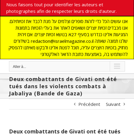
Nous faisons tout pour identifier les auteurs et
photographes afin de respecter leurs droits d'auteur.
אנו עושים הכל כדי לזהות סופרים וצלמים על מנת לכבד את זכויותיהם.
אנו מכבדים זכויות יוצרים ושואפים לאתר את בעלי הזכויות בתמונות
המגיעות אלינו כנדרש בסעיף 27א בנושא זכויות יוצרים. אם זיהית
בשידורים redaction@israelmagazine.co.il שלנו תמונה שאתה
מחזיק בזכויות היוצרים עליה, תוכל לפנות אלינו ולבקש מאיתנו להפסיק
להשתמש בה, באמצעות כתובת הדואר האלקטרוני
Aller à...
Deux combattants de Givati ont été
tués dans les violents combats à
Jabaliya (Bande de Gaza)
Précédent
Suivant
Deux combattants de Givati ont été tués