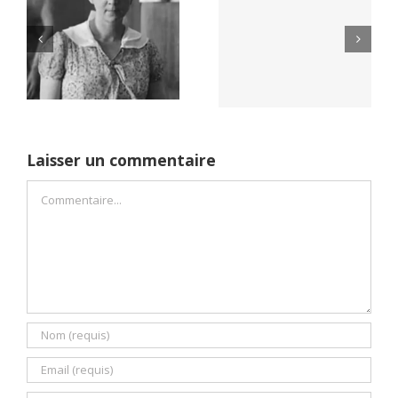
Yaïr Golan : une
Netflix Field of
démocratie pour
Dreams (1989)
un seul camp
Laisser un commentaire
Commentaire