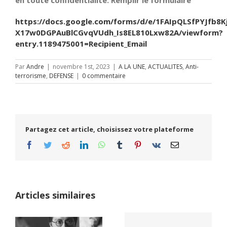
https://docs.google.com/forms/d/e/1FAIpQLSfPYJfb8K
X17w0DGPAuBlCGvqVUdh_Is8EL810Lxw82A/viewform?
entry.1189475001=Recipient_Email
Par
Andre
|
novembre 1st, 2023
|
A LA UNE
,
ACTUALITES
,
Anti-
terrorisme
,
DEFENSE
|
0 commentaire
Partagez cet article, choisissez votre plateforme
Facebook
Twitter
Reddit
LinkedIn
WhatsApp
Tumblr
Pinterest
Vk
Email
Articles similaires