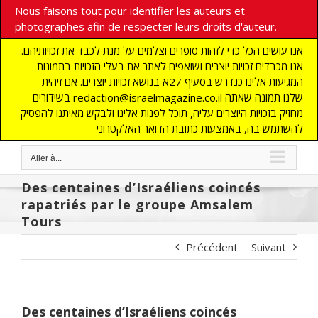
Nous faisons tout pour identifier les auteurs et
photographes afin de respecter leurs droits d'auteur.
אנו עושים הכל כדי לזהות סופרים וצלמים על מנת לכבד את זכויותיהם.
אנו מכבדים זכויות יוצרים ושואפים לאתר את בעלי הזכויות בתמונות
המגיעות אלינו כנדרש בסעיף 27א בנושא זכויות יוצרים. אם זיהית
בשידורים redaction@israelmagazine.co.il שלנו תמונה שאתה
מחזיק בזכויות היוצרים עליה, תוכל לפנות אלינו ולבקש מאיתנו להפסיק
להשתמש בה, באמצעות כתובת הדואר האלקטרוני
Aller à...
Des centaines d’Israéliens coincés
rapatriés par le groupe Amsalem
Tours
Précédent
Suivant
Des centaines d’Israéliens coincés