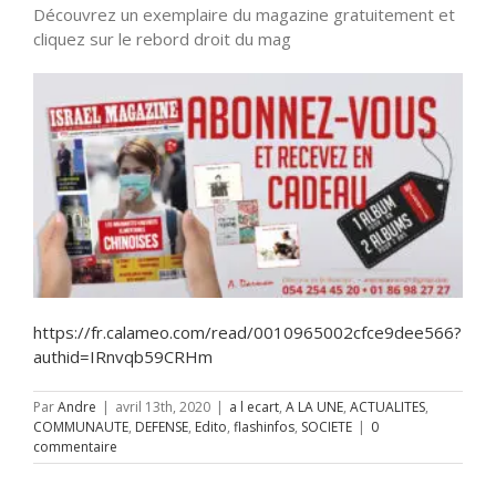
Découvrez un exemplaire du magazine gratuitement et
cliquez sur le rebord droit du mag
https://fr.calameo.com/read/0010965002cfce9dee566?
authid=IRnvqb59CRHm
Par
Andre
|
avril 13th, 2020
|
a l ecart
,
A LA UNE
,
ACTUALITES
,
COMMUNAUTE
,
DEFENSE
,
Edito
,
flashinfos
,
SOCIETE
|
0
commentaire