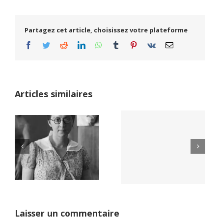
Partagez cet article, choisissez votre plateforme
Facebook
Twitter
Reddit
LinkedIn
WhatsApp
Tumblr
Pinterest
Vk
Email
Articles similaires
Yaïr Golan : une
Netflix Field of
démocratie pour
Dreams (1989)
un seul camp
Laisser un commentaire