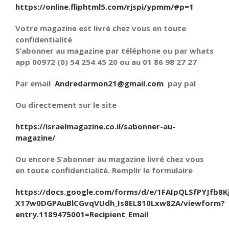
https://online.fliphtml5.com/rjspi/ypmm/#p=1
Votre magazine est livré chez vous en toute
confidentialité
S’abonner au magazine par téléphone ou par whats
app 00972 (0) 54 254 45 20 ou au 01 86 98 27 27
Par email
Andredarmon21@gmail.com
pay pal
Ou directement sur le site
https://israelmagazine.co.il/sabonner-au-
magazine/
Ou encore S’abonner au magazine livré chez vous
en toute confidentialité. Remplir le formulaire
https://docs.google.com/forms/d/e/1FAIpQLSfPYJfb8K
X17w0DGPAuBlCGvqVUdh_Is8EL810Lxw82A/viewform?
entry.1189475001=Recipient_Email