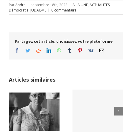
Par
Andre
|
septembre 18th, 2023
|
A LA UNE
,
ACTUALITES
,
Démocratie
,
JUDAISME
|
0 commentaire
Partagez cet article, choisissez votre plateforme
Facebook
Twitter
Reddit
LinkedIn
WhatsApp
Tumblr
Pinterest
Vk
Email
Articles similaires
Yaïr Golan : une
Netflix Field of
démocratie pour
Dreams (1989)
un seul camp