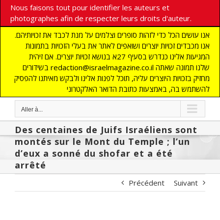
Nous faisons tout pour identifier les auteurs et
photographes afin de respecter leurs droits d'auteur.
אנו עושים הכל כדי לזהות סופרים וצלמים על מנת לכבד את זכויותיהם.
אנו מכבדים זכויות יוצרים ושואפים לאתר את בעלי הזכויות בתמונות
המגיעות אלינו כנדרש בסעיף 27א בנושא זכויות יוצרים. אם זיהית
בשידורים redaction@israelmagazine.co.il שלנו תמונה שאתה
מחזיק בזכויות היוצרים עליה, תוכל לפנות אלינו ולבקש מאיתנו להפסיק
להשתמש בה, באמצעות כתובת הדואר האלקטרוני
Aller à...
Des centaines de Juifs Israéliens sont
montés sur le Mont du Temple ; l’un
d’eux a sonné du shofar et a été
arrêté
Précédent
Suivant