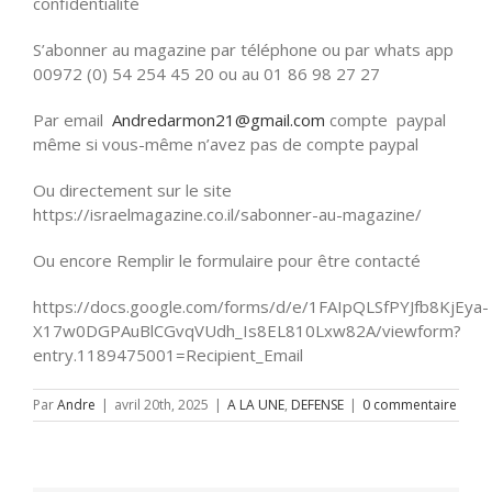
confidentialité
S’abonner au magazine par téléphone ou par whats app
00972 (0) 54 254 45 20 ou au 01 86 98 27 27
Par email
Andredarmon21@gmail.com
compte paypal
même si vous-même n’avez pas de compte paypal
Ou directement sur le site
https://israelmagazine.co.il/sabonner-au-magazine/
Ou encore Remplir le formulaire pour être contacté
https://docs.google.com/forms/d/e/1FAIpQLSfPYJfb8KjEya-
X17w0DGPAuBlCGvqVUdh_Is8EL810Lxw82A/viewform?
entry.1189475001=Recipient_Email
Par
Andre
|
avril 20th, 2025
|
A LA UNE
,
DEFENSE
|
0 commentaire