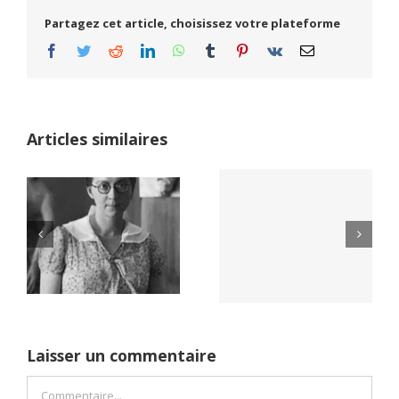
Partagez cet article, choisissez votre plateforme
Facebook
Twitter
Reddit
LinkedIn
WhatsApp
Tumblr
Pinterest
Vk
Email
Articles similaires
Yaïr Golan : une
Netflix Field of
démocratie pour
Dreams (1989)
un seul camp
Laisser un commentaire
Commentaire