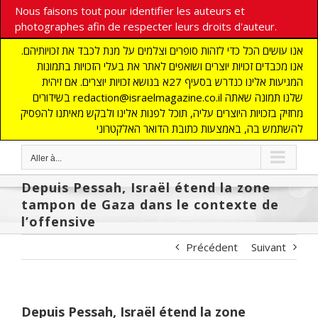
Nous faisons tout pour identifier les auteurs et
photographes afin de respecter leurs droits d'auteur.
אנו עושים הכל כדי לזהות סופרים וצלמים על מנת לכבד את זכויותיהם.
אנו מכבדים זכויות יוצרים ושואפים לאתר את בעלי הזכויות בתמונות
המגיעות אלינו כנדרש בסעיף 27א בנושא זכויות יוצרים. אם זיהית
בשידורים redaction@israelmagazine.co.il שלנו תמונה שאתה
מחזיק בזכויות היוצרים עליה, תוכל לפנות אלינו ולבקש מאיתנו להפסיק
להשתמש בה, באמצעות כתובת הדואר האלקטרוני
Aller à...
Depuis Pessah, Israël étend la zone
tampon de Gaza dans le contexte de
l’offensive
Précédent
Suivant
Depuis Pessah, Israël étend la zone