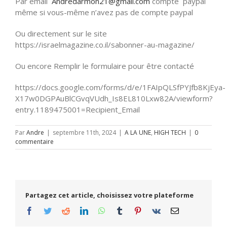
Par email
Andredarmon21@gmail.com
compte paypal
même si vous-même n’avez pas de compte paypal
Ou directement sur le site
https://israelmagazine.co.il/sabonner-au-magazine/
Ou encore Remplir le formulaire pour être contacté
https://docs.google.com/forms/d/e/1FAIpQLSfPYJfb8KjEya-
X17w0DGPAuBlCGvqVUdh_Is8EL810Lxw82A/viewform?
entry.1189475001=Recipient_Email
Par
Andre
|
septembre 11th, 2024
|
A LA UNE
,
HIGH TECH
|
0
commentaire
Partagez cet article, choisissez votre plateforme
Facebook
Twitter
Reddit
LinkedIn
WhatsApp
Tumblr
Pinterest
Vk
Email