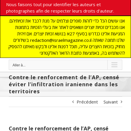
Nous faisons tout pour identifier les auteurs et
photographes afin de respecter leurs droits d'auteur.
אנו עושים הכל כדי לזהות סופרים וצלמים על מנת לכבד את זכויותיהם.
אנו מכבדים זכויות יוצרים ושואפים לאתר את בעלי הזכויות בתמונות
המגיעות אלינו כנדרש בסעיף 27א בנושא זכויות יוצרים. אם זיהית
בשידורים redaction@israelmagazine.co.il שלנו תמונה שאתה
מחזיק בזכויות היוצרים עליה, תוכל לפנות אלינו ולבקש מאיתנו להפסיק
להשתמש בה, באמצעות כתובת הדואר האלקטרוני
Aller à...
Contre le renforcement de l’AP, censé
éviter l’infiltration iranienne dans les
territoires
Précédent
Suivant
Contre le renforcement de l’AP, censé