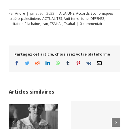
Par
Andre
|
juillet 9th, 2023
|
A LA UNE
,
Accords économiques
israélo-palestiniens
,
ACTUALITES
,
Anti-terrorisme
,
DEFENSE
,
Incitation à la haine
,
Iran
,
TSAHAL
,
Tsahal
|
0 commentaire
Partagez cet article, choisissez votre plateforme
Facebook
Twitter
Reddit
LinkedIn
WhatsApp
Tumblr
Pinterest
Vk
Email
Articles similaires
Yaïr Golan : une
Netflix Field of