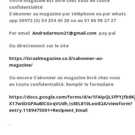
Votre magazine est livré chez vous en toute
confidentialité
S’abonner au magazine par téléphone ou par whats
app 00972 (0) 54 254 45 20 ou au 01 86 98 27 27
Par email
Andredarmon21@gmail.com
pay pal
Ou directement sur le site
https://israelmagazine.co.il/sabonner-au-
magazine/
Ou encore S’abonner au magazine livré chez vous
en toute confidentialité. Remplir le formulaire
https://docs.google.com/forms/d/e/1FAIpQLSfPYJfb8K
X17w0DGPAuBlCGvqVUdh_Is8EL810Lxw82A/viewform?
entry.1189475001=Recipient_Email