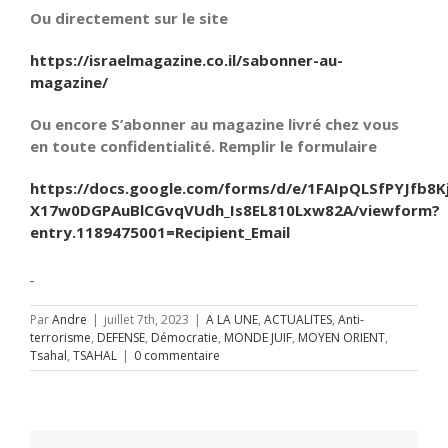
Ou directement sur le site
https://israelmagazine.co.il/sabonner-au-
magazine/
Ou encore S’abonner au magazine livré chez vous
en toute confidentialité. Remplir le formulaire
https://docs.google.com/forms/d/e/1FAIpQLSfPYJfb8K
X17w0DGPAuBlCGvqVUdh_Is8EL810Lxw82A/viewform?
entry.1189475001=Recipient_Email
Par
Andre
|
juillet 7th, 2023
|
A LA UNE
,
ACTUALITES
,
Anti-
terrorisme
,
DEFENSE
,
Démocratie
,
MONDE JUIF
,
MOYEN ORIENT
,
Tsahal
,
TSAHAL
|
0 commentaire