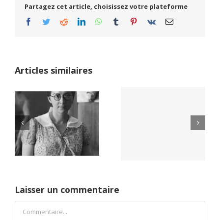
Partagez cet article, choisissez votre plateforme
Facebook
Twitter
Reddit
LinkedIn
WhatsApp
Tumblr
Pinterest
Vk
Email
Articles similaires
Yaïr Golan : une
Netflix Field of
démocratie pour
Dreams (1989)
un seul camp
Laisser un commentaire
Commentaire