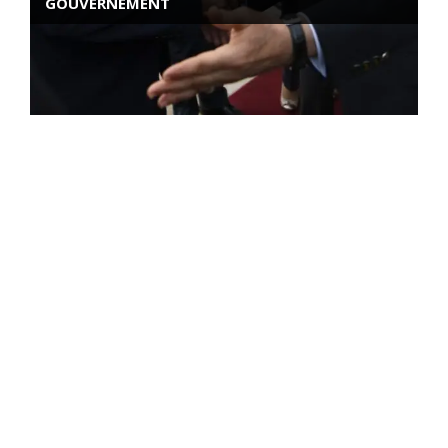
GOUVERNEMENT
ROSE VALLAND, HEROÏNE DE LA RESISTANCE
FRANÇAISE