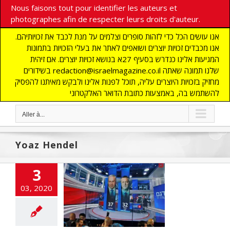
Nous faisons tout pour identifier les auteurs et
photographes afin de respecter leurs droits d'auteur.
אנו עושים הכל כדי לזהות סופרים וצלמים על מנת לכבד את זכויותיהם.
אנו מכבדים זכויות יוצרים ושואפים לאתר את בעלי הזכויות בתמונות
המגיעות אלינו כנדרש בסעיף 27א בנושא זכויות יוצרים. אם זיהית
בשידורים redaction@israelmagazine.co.il שלנו תמונה שאתה
מחזיק בזכויות היוצרים עליה, תוכל לפנות אלינו ולבקש מאיתנו להפסיק
להשתמש בה, באמצעות כתובת הדואר האלקטרוני
Aller à...
Yoaz Hendel
mphe pour le
3
d et pour Bibi
03, 2020
cart
A LA UNE
TES
CHRONIQUE
AUTE
ECONOMIE
ections
flashinfos
SME
MONDE JUIF