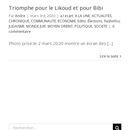
RIENT
POLITIQUE
Triomphe pour le Likoud et pour Bibi
SOCIETE
Par
Andre
|
mars 3rd, 2020
|
a l ecart
,
A LA UNE
,
ACTUALITES
,
CHRONIQUE
,
COMMUNAUTE
,
ECONOMIE
,
Edito
,
Élections
,
flashinfos
,
JUDAISME
,
MONDE JUIF
,
MOYEN ORIENT
,
POLITIQUE
,
SOCIETE
|
0
commentaire
Photo prise le 2 mars 2020 montre un écran des [...]
Lire la suite
Rechercher: