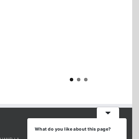
Yaïr Golan : une démocratie pour
un seul camp
CONTACT INFO
What do you like about this page?