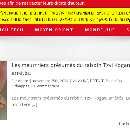
es afin de respecter leurs droits d'auteur.
redaction@israelmagazine.co.il סיק להשתמש בה, באמצעות כתובת הדואר האלקטרוני
IGH TECH
MOYEN ORIENT
MONDE JUIF
S
Les meurtriers présumés du rabbin Tzvi Kogan
arrêtés.
Par
Andre
|
novembre 25th, 2024
|
A LA UNE
,
DEFENSE
,
flashinfos
,
Kidnappés
|
0 commentaire
Les meurtriers présumés du rabbin Tzvi Kogan, arrêtés. L
ministère [...]
Lire la