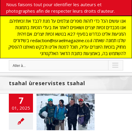
Nous faisons tout pour identifier les auteurs et
photographes afin de respecter leurs droits d'auteur.
אנו עושים הכל כדי לזהות סופרים וצלמים על מנת לכבד את זכויותיהם.
אנו מכבדים זכויות יוצרים ושואפים לאתר את בעלי הזכויות בתמונות
המגיעות אלינו כנדרש בסעיף 27א בנושא זכויות יוצרים. אם זיהית
בשידורים redaction@israelmagazine.co.il שלנו תמונה שאתה
מחזיק בזכויות היוצרים עליה, תוכל לפנות אלינו ולבקש מאיתנו להפסיק
להשתמש בה, באמצעות כתובת הדואר האלקטרוני
Aller à...
tsahal ùreservistes tsahal
7
01, 2025
sraéliens sauvés
 Kuba au Japon
LITES
flashinfos
otages