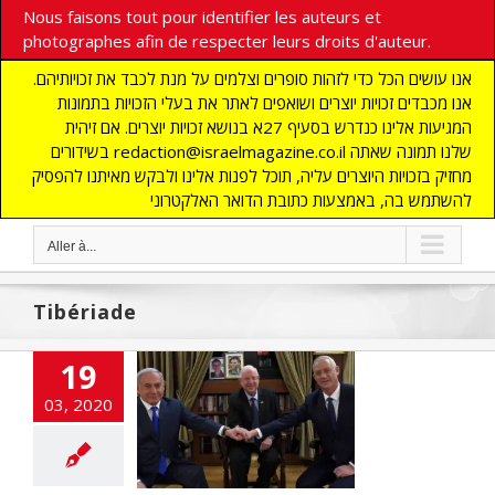
Nous faisons tout pour identifier les auteurs et
photographes afin de respecter leurs droits d'auteur.
אנו עושים הכל כדי לזהות סופרים וצלמים על מנת לכבד את זכויותיהם.
אנו מכבדים זכויות יוצרים ושואפים לאתר את בעלי הזכויות בתמונות
המגיעות אלינו כנדרש בסעיף 27א בנושא זכויות יוצרים. אם זיהית
בשידורים redaction@israelmagazine.co.il שלנו תמונה שאתה
מחזיק בזכויות היוצרים עליה, תוכל לפנות אלינו ולבקש מאיתנו להפסיק
להשתמש בה, באמצעות כתובת הדואר האלקטרוני
Aller à...
Tibériade
 chargé d’un
19
nouveau
03, 2020
uvernement
 par une faible
majorité
cart
A LA UNE
ITES
ECONOMIE