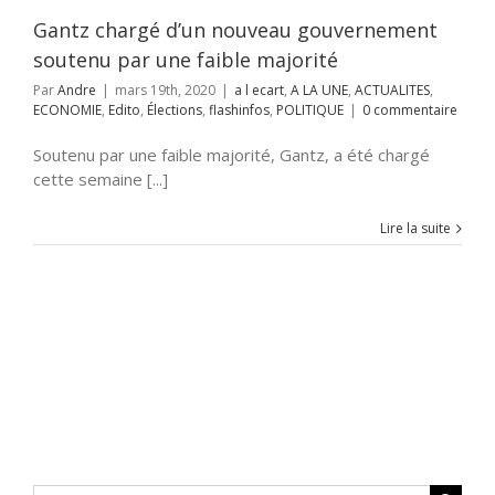
ections
flashinfos
Gantz chargé d’un nouveau gouvernement
POLITIQUE
soutenu par une faible majorité
Par
Andre
|
mars 19th, 2020
|
a l ecart
,
A LA UNE
,
ACTUALITES
,
ECONOMIE
,
Edito
,
Élections
,
flashinfos
,
POLITIQUE
|
0 commentaire
Soutenu par une faible majorité, Gantz, a été chargé
cette semaine [...]
Lire la suite