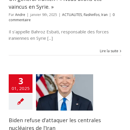
vaincus en Syrie. »
Par
Andre
|
janvier 9th, 2025
|
ACTUALITES
,
flashinfos
,
Iran
|
0
commentaire
Il s’appelle Bahroz Esbati, responsable des forces
iraniennes en Syrie [...]
Lire la suite
3
den refuse
01, 2025
ttaquer les
es nucléaires de
l’Iran
ITES
ETATS-UNIS
ashinfos
Iran
Biden refuse d’attaquer les centrales
nucléaires de l’Iran