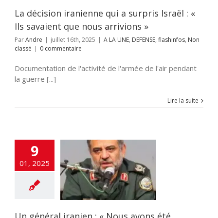
nfos
Non classé
La décision iranienne qui a surpris Israël : «
Ils savaient que nous arrivions »
Par
Andre
|
juillet 16th, 2025
|
A LA UNE
,
DEFENSE
,
flashinfos
,
Non
classé
|
0 commentaire
Documentation de l'activité de l'armée de l'air pendant
la guerre [...]
Lire la suite
9
01, 2025
ral iranien : «
s avons été
us en Syrie. »
TES
flashinfos
Iran
Un général iranien : « Nous avons été