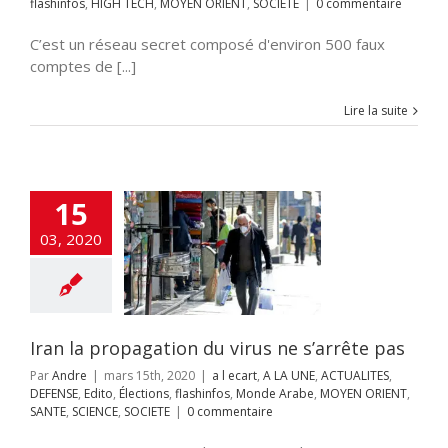
flashinfos
,
HIGH TECH
,
MOYEN ORIENT
,
SOCIETE
|
0 commentaire
C’est un réseau secret composé d'environ 500 faux
comptes de [...]
Lire la suite
15
 propagation du
ne s’arrête pas
03, 2020
cart
A LA UNE
LITES
DEFENSE
ections
flashinfos
 Arabe
MOYEN
SANTE
SCIENCE
SOCIETE
Iran la propagation du virus ne s’arrête pas
Par
Andre
|
mars 15th, 2020
|
a l ecart
,
A LA UNE
,
ACTUALITES
,
DEFENSE
,
Edito
,
Élections
,
flashinfos
,
Monde Arabe
,
MOYEN ORIENT
,
SANTE
,
SCIENCE
,
SOCIETE
|
0 commentaire