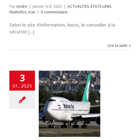
Par
Andre
|
janvier 3rd, 2025
|
ACTUALITES
,
ETATS-UNIS
,
flashinfos
,
Iran
|
0 commentaire
Selon le site d’information, Axios, le conseiller à la
sécurité [...]
Lire la suite
3
01, 2025
Liban bloque
ivée d’un avion
iranien
LITES
flashinfos
zbollah
Iran