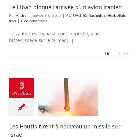
Le Liban bloque l’arrivée d’un avion iranien
Par
Andre
|
janvier 3rd, 2025
|
ACTUALITES
,
flashinfos
,
Hezbollah
,
Iran
|
0 commentaire
Les autorités libanaises ont empêché, jeudi,
l’atterrissage sur le tarmac [...]
Lire la suite
3
outis tirent à
01, 2025
 un missile sur
Israël
LITES
flashinfos
Yémen
Les Houtis tirent à nouveau un missile sur
Israël