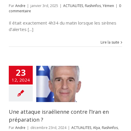
Par
Andre
|
janvier 3rd, 2025
|
ACTUALITES
,
flashinfos
,
Yémen
|
0
commentaire
Il était exactement 4h34 du matin lorsque les sirènes
d’alertes [...]
Lire la suite
23
e attaque
12, 2024
lienne contre
en préparation ?
UALITES
Alya
fos
Iran
News1
ages
Yémen
Une attaque israélienne contre l’Iran en
préparation ?
Par
Andre
|
décembre 23rd, 2024
|
ACTUALITES
,
Alya
,
flashinfos
,