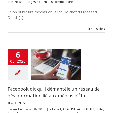
Iran
,
News1
,
otages
,
Yémen
|
0 commentaire
Selon plusieurs médias en Israël, le chef du Mossad,
Doudi [...]
Lire la suite
ook dit qu’il
6
èle un réseau
05, 2020
information lié
médias d’État
iraniens
cart
A LA UNE
ALITES
Edito
nfos
HIGH TECH
Facebook dit qu’il démantèle un réseau de
ORIENT
SOCIETE
désinformation lié aux médias d’État
iraniens
Par
Andre
|
mai 6th, 2020
|
a l ecart
,
A LA UNE
,
ACTUALITES
,
Edito
,