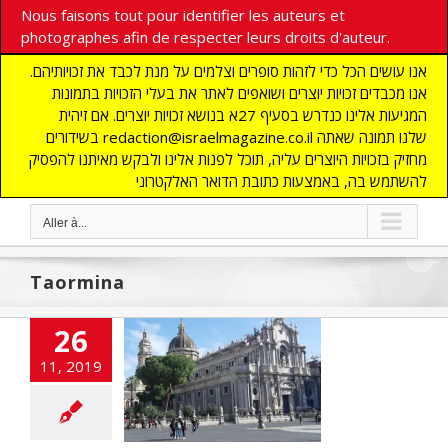
Nous faisons tout pour identifier les auteurs et
photographes afin de respecter leurs droits d'auteur.
אנו עושים הכל כדי לזהות סופרים וצלמים על מנת לכבד את זכויותיהם.
אנו מכבדים זכויות יוצרים ושואפים לאתר את בעלי הזכויות בתמונות
המגיעות אלינו כנדרש בסעיף 27א בנושא זכויות יוצרים. אם זיהית
בשידורים redaction@israelmagazine.co.il שלנו תמונה שאתה
מחזיק בזכויות היוצרים עליה, תוכל לפנות אלינו ולבקש מאיתנו להפסיק
להשתמש בה, באמצעות כתובת הדואר האלקטרוני
Aller à...
Taormina
26
11, 2019
le des Basiliques
 du Basilic
NE
ACTUALITES
ECOUVERTE