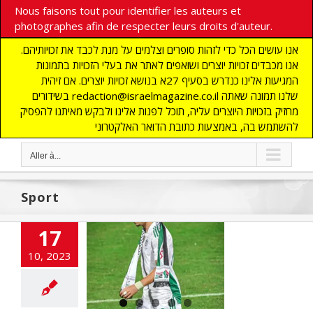
Nous faisons tout pour identifier les auteurs et
photographes afin de respecter leurs droits d'auteur.
אנו עושים הכל כדי לזהות סופרים וצלמים על מנת לכבד את זכויותיהם.
אנו מכבדים זכויות יוצרים ושואפים לאתר את בעלי הזכויות בתמונות
המגיעות אלינו כנדרש בסעיף 27א בנושא זכויות יוצרים. אם זיהית
בשידורים redaction@israelmagazine.co.il שלנו תמונה שאתה
מחזיק בזכויות היוצרים עליה, תוכל לפנות אלינו ולבקש מאיתנו להפסיק
להשתמש בה, באמצעות כתובת הדואר האלקטרוני
Aller à...
Sport
uerre de Gaza
17
s vestiaires des
ands clubs
10, 2023
NE
ACTUALITES
rorisme
criminalité
abe
DEFENSE
ratie
FRANCE