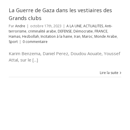
as
Hezbollah
on à la haine
Iran
La Guerre de Gaza dans les vestiaires des
onde Arabe
Sport
Grands clubs
Par
Andre
|
octobre 17th, 2023
|
A LA UNE
,
ACTUALITES
,
Anti-
terrorisme
,
criminalité arabe
,
DEFENSE
,
Démocratie
,
FRANCE
,
Hamas
,
Hezbollah
,
Incitation à la haine
,
Iran
,
Maroc
,
Monde Arabe
,
Sport
|
0 commentaire
Karim Benzema, Daniel Perez, Doudou Aouate, Youssef
Attal, sur le [...]
Lire la suite