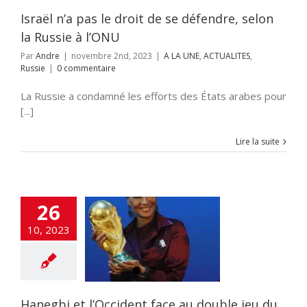
Israël n’a pas le droit de se défendre, selon
la Russie à l’ONU
Par
Andre
|
novembre 2nd, 2023
|
A LA UNE
,
ACTUALITES
,
Russie
|
0 commentaire
La Russie a condamné les efforts des États arabes pour
[...]
Lire la suite
i et l’Occident
u double jeu du
26
sur le sort des
10, 2023
otages
NE
ACTUALITES
i-terrorisme
mitisme
Crimes
humanité
DEFENSE
S-UNIS
Gaza
Hanegbi et l’Occident face au double jeu du
on à la haine
Iran