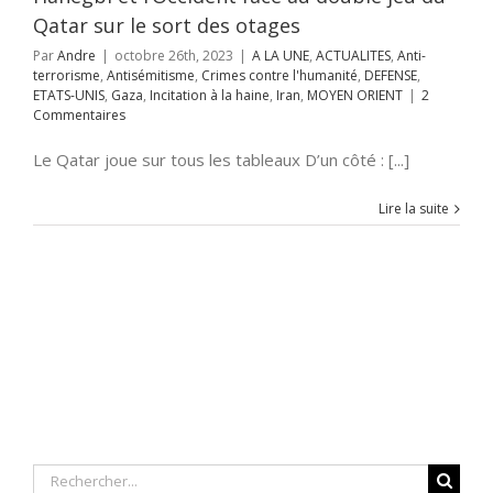
YEN ORIENT
Qatar sur le sort des otages
Par
Andre
|
octobre 26th, 2023
|
A LA UNE
,
ACTUALITES
,
Anti-
terrorisme
,
Antisémitisme
,
Crimes contre l'humanité
,
DEFENSE
,
ETATS-UNIS
,
Gaza
,
Incitation à la haine
,
Iran
,
MOYEN ORIENT
|
2
Commentaires
Le Qatar joue sur tous les tableaux D’un côté : [...]
Lire la suite
Rechercher: