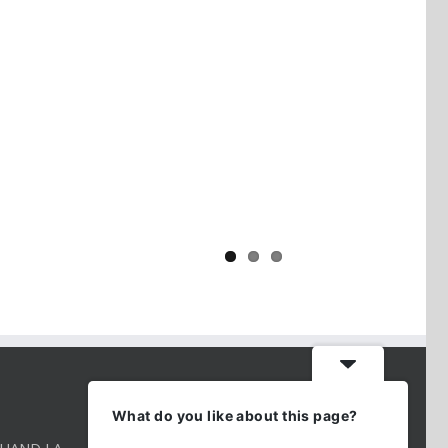
Yaïr Golan : une démocratie pour
un seul camp
CONTACT INFO
What do you like about this page?