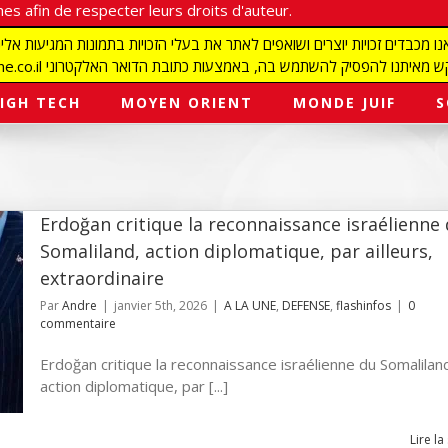
es afin de respecter leurs droits d'auteur.
redaction@israelmagazine.co.il סיק להשתמש בה, באמצעות כתובת הדואר האלקטרוני
IGH TECH
MOYEN ORIENT
MONDE JUIF
S
Erdoğan critique la reconnaissance israélienne
Somaliland, action diplomatique, par ailleurs,
extraordinaire
Par
Andre
|
janvier 5th, 2026
|
A LA UNE
,
DEFENSE
,
flashinfos
|
0
commentaire
Erdoğan critique la reconnaissance israélienne du Somalilan
action diplomatique, par [...]
Lire la