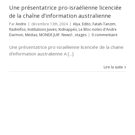
Une présentatrice pro-israélienne licenciée
de la chaîne d’information australienne
Par
Andre
|
décembre 13th, 2024
|
Alya
,
Edito
,
Fatah-Tanzim
,
flashinfos
,
Institutions Juives
,
Kidnappés
,
Le Bloc-notes d'Andre
Darmon
,
Médias
,
MONDE JUIF
,
News1
,
otages
|
0 commentaire
Une présentatrice pro-israélienne licenciée de la chaine
d'information australienne A [...]
Lire la suite