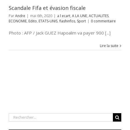
shinfos
Sport
Scandale Fifa et évasion fiscale
Par
Andre
|
mai 6th, 2020
|
a l ecart
,
A LA UNE
,
ACTUALITES
,
ECONOMIE
,
Edito
,
ETATS-UNIS
,
flashinfos
,
Sport
|
0 commentaire
Photo : AFP / Jack GUEZ Hapoalim va payer 900 [...]
Lire la suite
Rechercher: