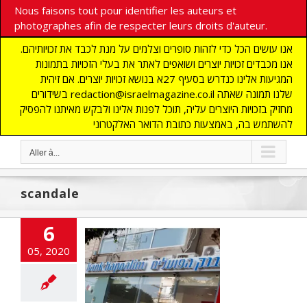
Nous faisons tout pour identifier les auteurs et
photographes afin de respecter leurs droits d'auteur.
אנו עושים הכל כדי לזהות סופרים וצלמים על מנת לכבד את זכויותיהם.
אנו מכבדים זכויות יוצרים ושואפים לאתר את בעלי הזכויות בתמונות
המגיעות אלינו כנדרש בסעיף 27א בנושא זכויות יוצרים. אם זיהית
בשידורים redaction@israelmagazine.co.il שלנו תמונה שאתה
מחזיק בזכויות היוצרים עליה, תוכל לפנות אלינו ולבקש מאיתנו להפסיק
להשתמש בה, באמצעות כתובת הדואר האלקטרוני
Aller à...
scandale
6
dale Fifa et
05, 2020
sion fiscale
cart
A LA UNE
ITES
ECONOMIE
o
ETATS-UNIS