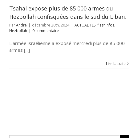
Hezbollah
Tsahal expose plus de 85 000 armes du
Hezbollah confisquées dans le sud du Liban.
Par
Andre
|
décembre 26th, 2024
|
ACTUALITES
,
flashinfos
,
Hezbollah
|
0 commentaire
L’armée israélienne a exposé mercredi plus de 85 000
armes [...]
Lire la suite