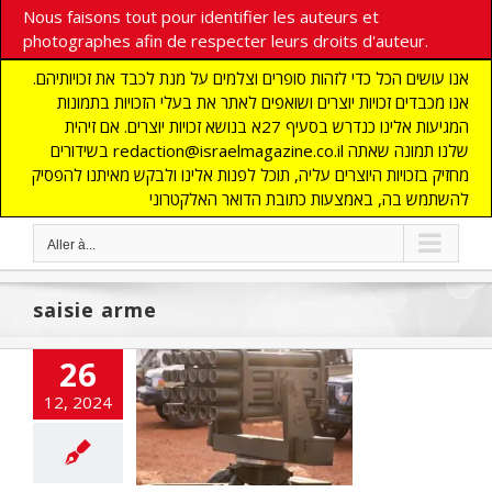
Nous faisons tout pour identifier les auteurs et
photographes afin de respecter leurs droits d'auteur.
אנו עושים הכל כדי לזהות סופרים וצלמים על מנת לכבד את זכויותיהם.
אנו מכבדים זכויות יוצרים ושואפים לאתר את בעלי הזכויות בתמונות
המגיעות אלינו כנדרש בסעיף 27א בנושא זכויות יוצרים. אם זיהית
בשידורים redaction@israelmagazine.co.il שלנו תמונה שאתה
מחזיק בזכויות היוצרים עליה, תוכל לפנות אלינו ולבקש מאיתנו להפסיק
להשתמש בה, באמצעות כתובת הדואר האלקטרוני
Aller à...
saisie arme
26
 expose plus de
12, 2024
000 armes du
ah confisquées
e sud du Liban.
LITES
flashinfos