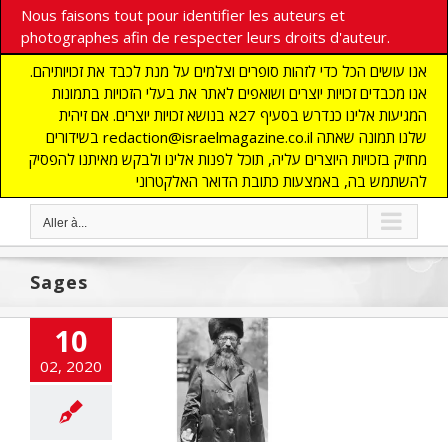
Nous faisons tout pour identifier les auteurs et
photographes afin de respecter leurs droits d'auteur.
אנו עושים הכל כדי לזהות סופרים וצלמים על מנת לכבד את זכויותיהם.
אנו מכבדים זכויות יוצרים ושואפים לאתר את בעלי הזכויות בתמונות
המגיעות אלינו כנדרש בסעיף 27א בנושא זכויות יוצרים. אם זיהית
בשידורים redaction@israelmagazine.co.il שלנו תמונה שאתה
מחזיק בזכויות היוצרים עליה, תוכל לפנות אלינו ולבקש מאיתנו להפסיק
להשתמש בה, באמצעות כתובת הדואר האלקטרוני
Aller à...
Sages
10
ianisme dans la
02, 2020
e du Rav Kook
NE
ACTUALITES
ashinfos
JUDAISME
ONDE JUIF