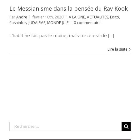
Le Messianisme dans la pensée du Rav Kook
Par
Andre
|
février 10th, 2020
|
A LA UNE
,
ACTUALITES
,
Edito
,
flashinfos
,
JUDAISME
,
MONDE JUIF
|
0 commentaire
L'habit ne fait pas le moine, mais force est de [...]
Lire la suite
Rechercher: