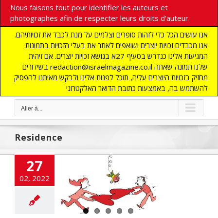
Nous faisons tout pour identifier les auteurs et
photographes afin de respecter leurs droits d'auteur.
אנו עושים הכל כדי לזהות סופרים וצלמים על מנת לכבד את זכויותיהם.
אנו מכבדים זכויות יוצרים ושואפים לאתר את בעלי הזכויות בתמונות
המגיעות אלינו כנדרש בסעיף 27א בנושא זכויות יוצרים. אם זיהית
בשידורים redaction@israelmagazine.co.il שלנו תמונה שאתה
מחזיק בזכויות היוצרים עליה, תוכל לפנות אלינו ולבקש מאיתנו להפסיק
להשתמש בה, באמצעות כתובת הדואר האלקטרוני
Aller à...
Residence
27
n, Papa, et moi
02, 2022
 besoin de vous
deux »*
E
COMMUNAUTE
nfos
JUDAISME