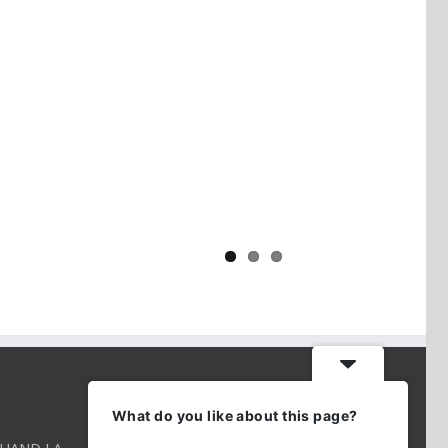
Yaïr Golan : une démocratie pour
un seul camp
CONTACT INFO
What do you like about this page?