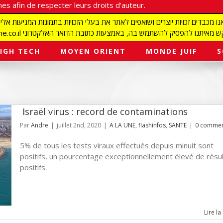
es afin de respecter leurs droits d'auteur.
redaction@israelmagazine.co.il סיק להשתמש בה, באמצעות כתובת הדואר האלקטרוני
IGH TECH
MOYEN ORIENT
MONDE JUIF
S
Israël virus : record de contaminations
Par
Andre
|
juillet 2nd, 2020
|
A LA UNE
,
flashinfos
,
SANTE
|
0 commen
5% de tous les tests viraux effectués depuis minuit sont
positifs, un pourcentage exceptionnellement élevé de résu
positifs.
Lire la