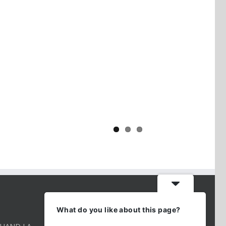
Yaïr Golan : une démocratie pour
un seul camp
CONTACT INFO
What do you like about this page?