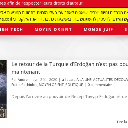
es afin de respecter leurs droits d'auteur.
redaction@israelmagazine.co.il סיק להשתמש בה, באמצעות כתובת הדואר האלקטרוני
IGH TECH
MOYEN ORIENT
MONDE JUIF
S
Le retour de la Turquie d’Erdoğan n’est pas po
maintenant
Par
Andre
|
avril 24th, 2020
|
a l ecart
,
A LA UNE
,
ACTUALITES
,
DECOUV
Edito
,
flashinfos
,
MOYEN ORIENT
,
POLITIQUE
|
0 commentaire
Depuis l'arrivée au pouvoir de Recep Tayyip Erdoğan et de [.
Lire la