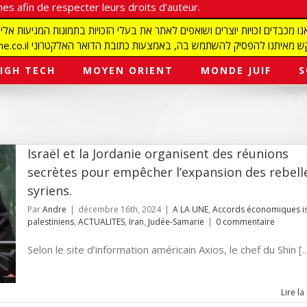
es afin de respecter leurs droits d'auteur.
redaction@israelmagazine.co.il סיק להשתמש בה, באמצעות כתובת הדואר האלקטרוני
IGH TECH
MOYEN ORIENT
MONDE JUIF
S
Israël et la Jordanie organisent des réunions
secrètes pour empêcher l’expansion des rebell
syriens.
Par
Andre
|
décembre 16th, 2024
|
A LA UNE
,
Accords économiques is
palestiniens
,
ACTUALITES
,
Iran
,
Judée-Samarie
|
0 commentaire
Selon le site d’information américain Axios, le chef du Shin [..
Lire la