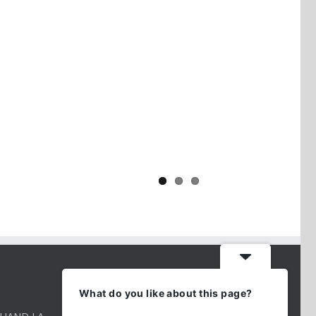
Yaïr Golan : une démocratie pour
un seul camp
CONTACT INFO
What do you like about this page?