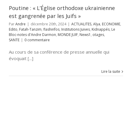
itutions Juives
pés
Le Bloc-notes
Poutine : « L’Église orthodoxe ukrainienne
e Darmon
MONDE
est gangrenée par les Juifs »
s1
otages
SANTE
Par
Andre
|
décembre 20th, 2024
|
ACTUALITES
,
Alya
,
ECONOMIE
,
Edito
,
Fatah-Tanzim
,
flashinfos
,
Institutions Juives
,
Kidnappés
,
Le
Bloc-notes d'Andre Darmon
,
MONDE JUIF
,
News1
,
otages
,
SANTE
|
0 commentaire
Au cours de sa conférence de presse annuelle qui
évoquait [...]
Lire la suite