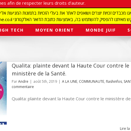
es afin de respecter leurs droits d'auteur.
redaction@israelmagazine.co.il סיק להשתמש בה, באמצעות כתובת הדואר האלקטרוני
IGH TECH
MOYEN ORIENT
MONDE JUIF
S
Qualita: plainte devant la Haute Cour contre le
ministère de la Santé.
Par
Andre
|
août 5th, 2019
|
A LA UNE
,
COMMUNAUTE
,
flashinfos
,
SAN
commentaire
Qualita: plainte devant la Haute Cour contre le ministère de [
Lire la