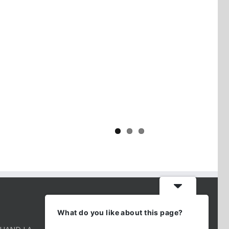
Yaïr Golan : une démocratie pour
un seul camp
CONTACT INFO
What do you like about this page?