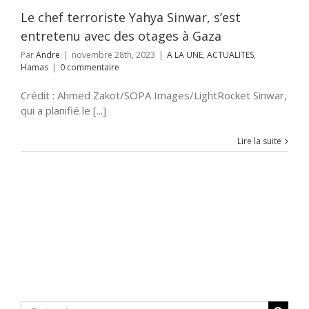
Le chef terroriste Yahya Sinwar, s’est
entretenu avec des otages à Gaza
Par
Andre
|
novembre 28th, 2023
|
A LA UNE
,
ACTUALITES
,
Hamas
|
0 commentaire
Crédit : Ahmed Zakot/SOPA Images/LightRocket Sinwar,
qui a planifié le [...]
Lire la suite
Rechercher: