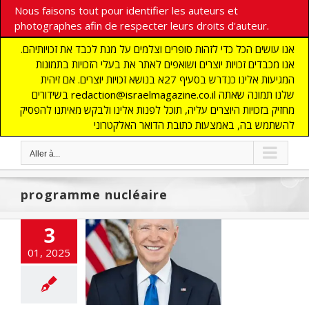
Nous faisons tout pour identifier les auteurs et
photographes afin de respecter leurs droits d'auteur.
אנו עושים הכל כדי לזהות סופרים וצלמים על מנת לכבד את זכויותיהם.
אנו מכבדים זכויות יוצרים ושואפים לאתר את בעלי הזכויות בתמונות
המגיעות אלינו כנדרש בסעיף 27א בנושא זכויות יוצרים. אם זיהית
בשידורים redaction@israelmagazine.co.il שלנו תמונה שאתה
מחזיק בזכויות היוצרים עליה, תוכל לפנות אלינו ולבקש מאיתנו להפסיק
להשתמש בה, באמצעות כתובת הדואר האלקטרוני
Aller à...
programme nucléaire
3
den refuse
01, 2025
ttaquer les
es nucléaires de
l’Iran
ITES
ETATS-UNIS