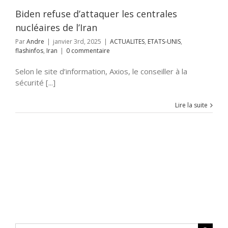
ashinfos
Iran
Biden refuse d’attaquer les centrales
nucléaires de l’Iran
Par
Andre
|
janvier 3rd, 2025
|
ACTUALITES
,
ETATS-UNIS
,
flashinfos
,
Iran
|
0 commentaire
Selon le site d’information, Axios, le conseiller à la
sécurité [...]
Lire la suite