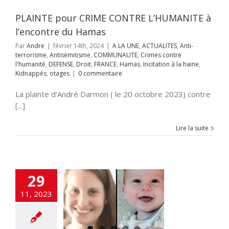
FRANCE
Hamas
ation à la haine
PLAINTE pour CRIME CONTRE L’HUMANITE à
appés
otages
l’encontre du Hamas
Par
Andre
|
février 14th, 2024
|
A LA UNE
,
ACTUALITES
,
Anti-
terrorisme
,
Antisémitisme
,
COMMUNAUTE
,
Crimes contre
l'humanité
,
DEFENSE
,
Droit
,
FRANCE
,
Hamas
,
Incitation à la haine
,
Kidnappés
,
otages
|
0 commentaire
La plainte d'André Darmon ( le 20 octobre 2023) contre
[...]
Lire la suite
29
Hamas aurait
é Shiri Bibas et
11, 2023
x enfants, Kfir,
 et Ariel, 4 ans.
NE
ACTUALITES