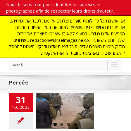
Nous faisons tout pour identifier les auteurs et
photographes afin de respecter leurs droits d'auteur.
אנו עושים הכל כדי לזהות סופרים וצלמים על מנת לכבד את זכויותיהם.
אנו מכבדים זכויות יוצרים ושואפים לאתר את בעלי הזכויות בתמונות
המגיעות אלינו כנדרש בסעיף 27א בנושא זכויות יוצרים. אם זיהית
בשידורים redaction@israelmagazine.co.il שלנו תמונה שאתה
מחזיק בזכויות היוצרים עליה, תוכל לפנות אלינו ולבקש מאיתנו להפסיק
להשתמש בה, באמצעות כתובת הדואר האלקטרוני
Aller à...
Percée
ats acharnés
31
es bastions du
 au cœur de la
10, 2023
 de Gaza : des
s de terroristes
 des dizaines de
ions détruites