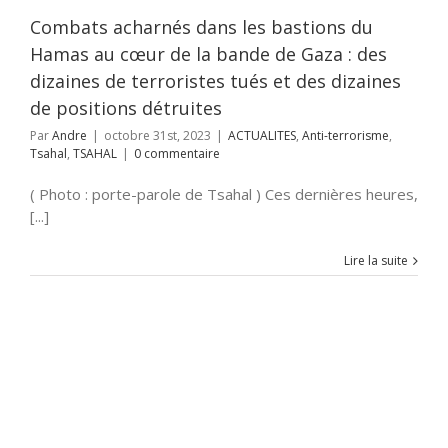
UALITES
Anti-
Combats acharnés dans les bastions du
me
Tsahal
TSAHAL
Hamas au cœur de la bande de Gaza : des
dizaines de terroristes tués et des dizaines
de positions détruites
Par
Andre
|
octobre 31st, 2023
|
ACTUALITES
,
Anti-terrorisme
,
Tsahal
,
TSAHAL
|
0 commentaire
( Photo : porte-parole de Tsahal ) Ces dernières heures,
[...]
Lire la suite