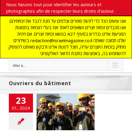
Nous faisons tout pour identifier les auteurs et
photographes afin de respecter leurs droits d'auteur.
אנו עושים הכל כדי לזהות סופרים וצלמים על מנת לכבד את זכויותיהם.
אנו מכבדים זכויות יוצרים ושואפים לאתר את בעלי הזכויות בתמונות
המגיעות אלינו כנדרש בסעיף 27א בנושא זכויות יוצרים. אם זיהית
בשידורים redaction@israelmagazine.co.il שלנו תמונה שאתה
מחזיק בזכויות היוצרים עליה, תוכל לפנות אלינו ולבקש מאיתנו להפסיק
להשתמש בה, באמצעות כתובת הדואר האלקטרוני
Aller à...
Ouvriers du bâtiment
23
ailleurs indiens
t travailler en
01, 2024
 sans se laisser
urager par le
conflit
NE
ACTUALITES