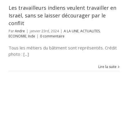
ONOMIE
Inde
Les travailleurs indiens veulent travailler en
Israël, sans se laisser décourager par le
conflit
Par
Andre
|
janvier 23rd, 2024
|
A LA UNE
,
ACTUALITES
,
ECONOMIE
,
Inde
|
0 commentaire
Tous les métiers du bâtiment sont représentés. Crédit
photo : [...]
Lire la suite