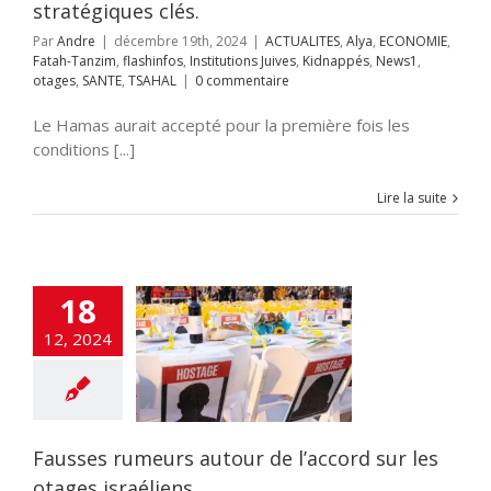
stratégiques clés.
Par
Andre
|
décembre 19th, 2024
|
ACTUALITES
,
Alya
,
ECONOMIE
,
Fatah-Tanzim
,
flashinfos
,
Institutions Juives
,
Kidnappés
,
News1
,
otages
,
SANTE
,
TSAHAL
|
0 commentaire
Le Hamas aurait accepté pour la première fois les
conditions [...]
Lire la suite
18
ses rumeurs
de l’accord sur
12, 2024
ages israéliens
UALITES
Alya
IE
Fatah-Tanzim
nfos
Institutions
idnappés
News1
ages
SANTE
Fausses rumeurs autour de l’accord sur les
otages israéliens