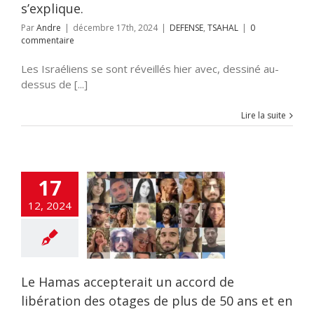
s’explique.
Par
Andre
|
décembre 17th, 2024
|
DEFENSE
,
TSAHAL
|
0
commentaire
Les Israéliens se sont réveillés hier avec, dessiné au-
dessus de [...]
Lire la suite
17
as accepterait
 accord de
12, 2024
tion des otages
 de 50 ans et en
se santé dans
remière phase.
LITES
DEFENSE
Le Hamas accepterait un accord de
libération des otages de plus de 50 ans et en