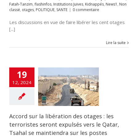
Fatah-Tanzim
,
flashinfos
,
Institutions Juives
,
Kidnappés
,
News1
,
Non
classé
,
otages
,
POLITIQUE
,
SANTE
|
0 commentaire
Les discussions en vue de faire libérer les cent otages
[...]
Lire la suite
cord sur la
ion des otages :
19
roristes seront
s vers le Qatar,
12, 2024
 se maintiendra
 les postes
égiques clés.
UALITES
Alya
IE
Fatah-Tanzim
nfos
Institutions
Accord sur la libération des otages : les
idnappés
News1
terroristes seront expulsés vers le Qatar,
SANTE
TSAHAL
Tsahal se maintiendra sur les postes