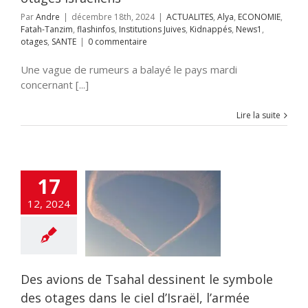
Par
Andre
|
décembre 18th, 2024
|
ACTUALITES
,
Alya
,
ECONOMIE
,
Fatah-Tanzim
,
flashinfos
,
Institutions Juives
,
Kidnappés
,
News1
,
otages
,
SANTE
|
0 commentaire
Une vague de rumeurs a balayé le pays mardi
concernant [...]
Lire la suite
17
ions de Tsahal
12, 2024
ent le symbole
ges dans le ciel
raël, l’armée
’explique.
ENSE
TSAHAL
Des avions de Tsahal dessinent le symbole
des otages dans le ciel d’Israël, l’armée