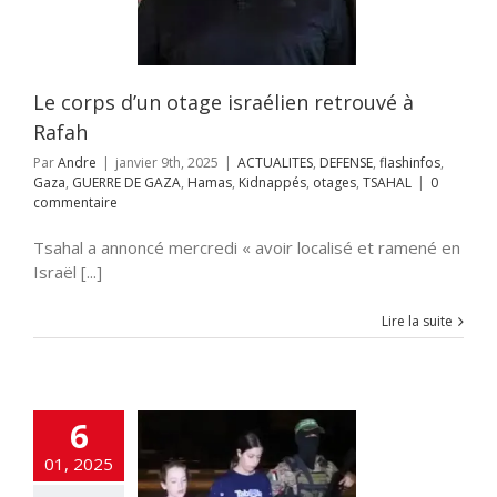
os
Gaza
GUERRE
GAZA
Hamas
és
otages
TSAHAL
Le corps d’un otage israélien retrouvé à
Rafah
Par
Andre
|
janvier 9th, 2025
|
ACTUALITES
,
DEFENSE
,
flashinfos
,
Gaza
,
GUERRE DE GAZA
,
Hamas
,
Kidnappés
,
otages
,
TSAHAL
|
0
commentaire
Tsahal a annoncé mercredi « avoir localisé et ramené en
Israël [...]
Lire la suite
6
Le Hamas
epterait’ de
01, 2025
rer 34 otages
ns. Isarel: C’est