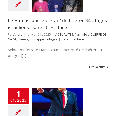
faux!
LITES
flashinfos
 DE GAZA
Hamas
appés
otages
Le Hamas »accepterait’ de libérer 34 otages
israéliens. Isarel: C’est faux!
Par
Andre
|
janvier 6th, 2025
|
ACTUALITES
,
flashinfos
,
GUERRE DE
GAZA
,
Hamas
,
Kidnappés
,
otages
|
0 commentaire
Selon Reuters, le Hamas aurait accepté de libérer 34
otages [...]
Lire la suite
1
ald Trump:
01, 2025
tissement au
Hamas
LITES
DEFENSE
os
Gaza
GUERRE