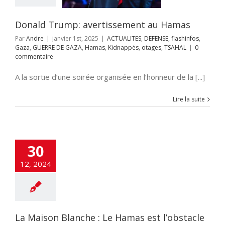
GAZA
Hamas
és
otages
TSAHAL
Donald Trump: avertissement au Hamas
Par
Andre
|
janvier 1st, 2025
|
ACTUALITES
,
DEFENSE
,
flashinfos
,
Gaza
,
GUERRE DE GAZA
,
Hamas
,
Kidnappés
,
otages
,
TSAHAL
|
0
commentaire
A la sortie d’une soirée organisée en l’honneur de la [...]
Lire la suite
30
12, 2024
La Maison Blanche : Le Hamas est l’obstacle