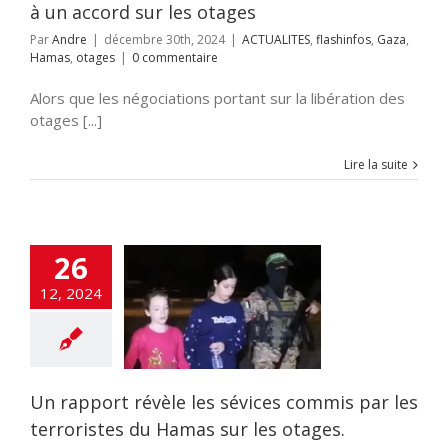
à un accord sur les otages
Par
Andre
|
décembre 30th, 2024
|
ACTUALITES
,
flashinfos
,
Gaza
,
Hamas
,
otages
|
0 commentaire
Alors que les négociations portant sur la libération des
otages [...]
Lire la suite
26
port révèle les
 commis par les
12, 2024
istes du Hamas
 les otages.
LITES
flashinfos
RRE DE GAZA
appés
otages
m du 7 octobre
Un rapport révèle les sévices commis par les
terroristes du Hamas sur les otages.