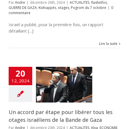
Par
Andre
|
décembre 26th, 2024
|
ACTUALITES
,
flashinfos
,
GUERRE DE GAZA
,
Kidnappés
,
otages
,
Pogrom du 7 octobre
|
0
commentaire
Israël a publié, pour la première fois, un rapport
détaillant [...]
Lire la suite
cord par étape
20
ibérer tous les
israéliens de la
12, 2024
de de Gaza
UALITES
Alya
IE
Fatah-Tanzim
nfos
Institutions
idnappés
News1
classé
otages
Un accord par étape pour libérer tous les
ITIQUE
SANTE
otages israéliens de la Bande de Gaza
Par
Andre
|
décembre 20th, 2024
|
ACTUALITES
,
Alya
,
ECONOMIE
,