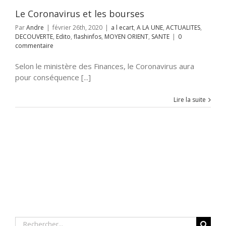
IENT
SANTE
Le Coronavirus et les bourses
Par
Andre
|
février 26th, 2020
|
a l ecart
,
A LA UNE
,
ACTUALITES
,
DECOUVERTE
,
Edito
,
flashinfos
,
MOYEN ORIENT
,
SANTE
|
0
commentaire
Selon le ministère des Finances, le Coronavirus aura
pour conséquence [...]
Lire la suite
Rechercher: