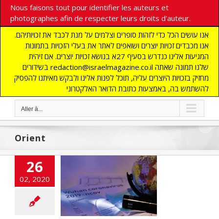
Nous faisons tout pour identifier les auteurs et
photographes afin de respecter leurs droits d'auteur.
אנו עושים הכל כדי לזהות סופרים וצלמים על מנת לכבד את זכויותיהם.
אנו מכבדים זכויות יוצרים ושואפים לאתר את בעלי הזכויות בתמונות
המגיעות אלינו כנדרש בסעיף 27א בנושא זכויות יוצרים. אם זיהית
בשידורים redaction@israelmagazine.co.il שלנו תמונה שאתה
מחזיק בזכויות היוצרים עליה, תוכל לפנות אלינו ולבקש מאיתנו להפסיק
להשתמש בה, באמצעות כתובת הדואר האלקטרוני
Aller à...
Orient
26
onavirus et les
02, 2020
bourses
cart
A LA UNE
TES
DECOUVERTE
lashinfos
MOYEN