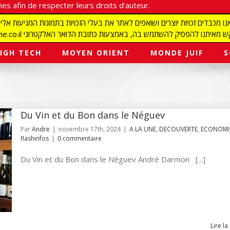
es afin de respecter leurs droits d'auteur.
redaction@israelmagazine.co.il סיק להשתמש בה, באמצעות כתובת הדואר האלקטרוני
IGH TECH
MOYEN ORIENT
MONDE JUIF
S
Du Vin et du Bon dans le Néguev
Par
Andre
|
novembre 17th, 2024
|
A LA UNE
,
DECOUVERTE
,
ECONOMI
flashinfos
|
0 commentaire
Du Vin et du Bon dans le Néguev André Darmon [...]
Lire la