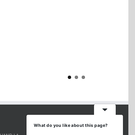
Yaïr Golan : une démocratie pour
un seul camp
CONTACT INFO
What do you like about this page?