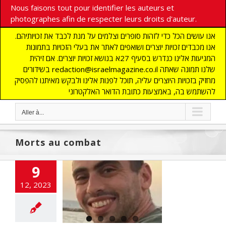
Nous faisons tout pour identifier les auteurs et
photographes afin de respecter leurs droits d'auteur.
אנו עושים הכל כדי לזהות סופרים וצלמים על מנת לכבד את זכויותיהם.
אנו מכבדים זכויות יוצרים ושואפים לאתר את בעלי הזכויות בתמונות
המגיעות אלינו כנדרש בסעיף 27א בנושא זכויות יוצרים. אם זיהית
בשידורים redaction@israelmagazine.co.il שלנו תמונה שאתה
מחזיק בזכויות היוצרים עליה, תוכל לפנות אלינו ולבקש מאיתנו להפסיק
להשתמש בה, באמצעות כתובת הדואר האלקטרוני
Aller à...
Morts au combat
9
12, 2023
éros de Tsahal
bés lors des
combats
ahal
TSAHAL