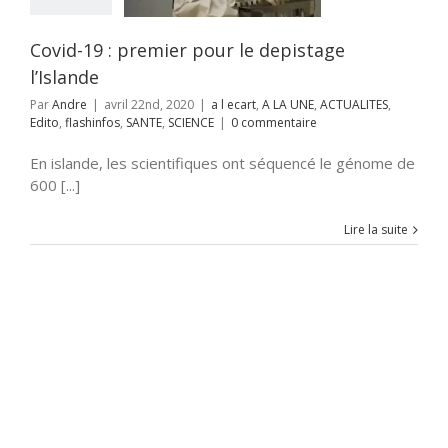
os
SANTE
SCIENCE
Covid-19 : premier pour le depistage
l’Islande
Par
Andre
|
avril 22nd, 2020
|
a l ecart
,
A LA UNE
,
ACTUALITES
,
Edito
,
flashinfos
,
SANTE
,
SCIENCE
|
0 commentaire
En islande, les scientifiques ont séquencé le génome de
600 [...]
Lire la suite