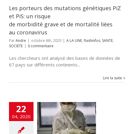
NTE
SOCIETE
Les porteurs des mutations génétiques PiZ
et PiS: un risque
de morbidité grave et de mortalité liées
au coronavirus
Par
Andre
|
octobre 6th, 2020
|
A LA UNE
,
flashinfos
,
SANTE
,
SOCIETE
|
0 commentaire
Les chercheurs ont analysé des bases de données de
67 pays sur différents continents...
Lire la suite
22
9 : premier pour
04, 2020
stage l’Islande
cart
A LA UNE
ALITES
Edito