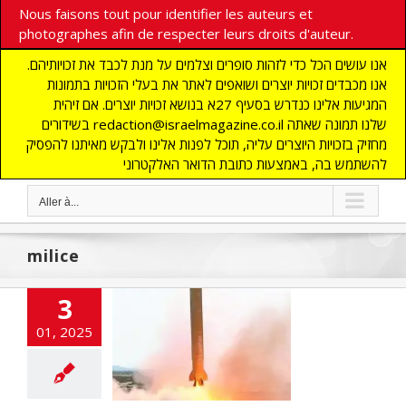
Nous faisons tout pour identifier les auteurs et
photographes afin de respecter leurs droits d'auteur.
אנו עושים הכל כדי לזהות סופרים וצלמים על מנת לכבד את זכויותיהם.
אנו מכבדים זכויות יוצרים ושואפים לאתר את בעלי הזכויות בתמונות
המגיעות אלינו כנדרש בסעיף 27א בנושא זכויות יוצרים. אם זיהית
בשידורים redaction@israelmagazine.co.il שלנו תמונה שאתה
מחזיק בזכויות היוצרים עליה, תוכל לפנות אלינו ולבקש מאיתנו להפסיק
להשתמש בה, באמצעות כתובת הדואר האלקטרוני
Aller à...
milice
3
outis tirent à
01, 2025
 un missile sur
Israël
LITES
flashinfos
Yémen