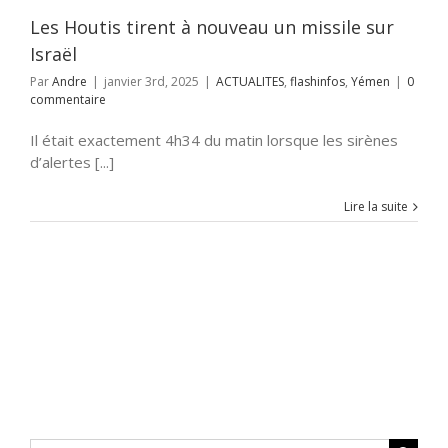
Les Houtis tirent à nouveau un missile sur
Israël
Par
Andre
|
janvier 3rd, 2025
|
ACTUALITES
,
flashinfos
,
Yémen
|
0
commentaire
Il était exactement 4h34 du matin lorsque les sirènes
d’alertes [...]
Lire la suite