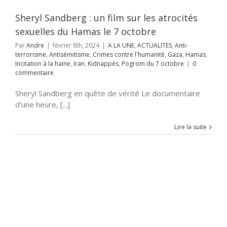
s
Incitation à la
Iran
Kidnappés
Sheryl Sandberg : un film sur les atrocités
m du 7 octobre
sexuelles du Hamas le 7 octobre
Par
Andre
|
février 8th, 2024
|
A LA UNE
,
ACTUALITES
,
Anti-
terrorisme
,
Antisémitisme
,
Crimes contre l'humanité
,
Gaza
,
Hamas
,
Incitation à la haine
,
Iran
,
Kidnappés
,
Pogrom du 7 octobre
|
0
commentaire
Sheryl Sandberg en quête de vérité Le documentaire
d'une heure, [...]
Lire la suite