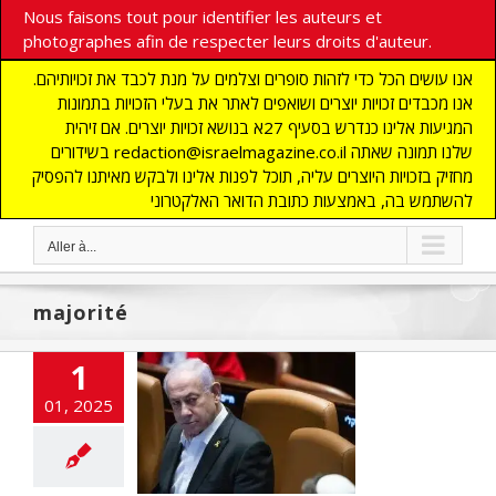
Nous faisons tout pour identifier les auteurs et
photographes afin de respecter leurs droits d'auteur.
אנו עושים הכל כדי לזהות סופרים וצלמים על מנת לכבד את זכויותיהם.
אנו מכבדים זכויות יוצרים ושואפים לאתר את בעלי הזכויות בתמונות
המגיעות אלינו כנדרש בסעיף 27א בנושא זכויות יוצרים. אם זיהית
בשידורים redaction@israelmagazine.co.il שלנו תמונה שאתה
מחזיק בזכויות היוצרים עליה, תוכל לפנות אלינו ולבקש מאיתנו להפסיק
להשתמש בה, באמצעות כתובת הדואר האלקטרוני
Aller à...
majorité
1
01, 2025
hon brûle entre
yahou et Ben
Gvir
LITES
flashinfos
POLITIQUE