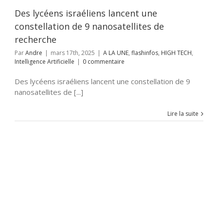
H
Intelligence
Artificielle
Des lycéens israéliens lancent une
constellation de 9 nanosatellites de
recherche
Par
Andre
|
mars 17th, 2025
|
A LA UNE
,
flashinfos
,
HIGH TECH
,
Intelligence Artificielle
|
0 commentaire
Des lycéens israéliens lancent une constellation de 9
nanosatellites de [...]
Lire la suite