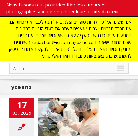
Nous faisons tout pour identifier les auteurs et
photographes afin de respecter leurs droits d'auteur.
אנו עושים הכל כדי לזהות סופרים וצלמים על מנת לכבד את זכויותיהם.
אנו מכבדים זכויות יוצרים ושואפים לאתר את בעלי הזכויות בתמונות
המגיעות אלינו כנדרש בסעיף 27א בנושא זכויות יוצרים. אם זיהית
בשידורים redaction@israelmagazine.co.il שלנו תמונה שאתה
מחזיק בזכויות היוצרים עליה, תוכל לפנות אלינו ולבקש מאיתנו להפסיק
להשתמש בה, באמצעות כתובת הדואר האלקטרוני
Aller à...
lyceens
17
éens israéliens
ncent une
03, 2025
ellation de 9
satellites de
echerche
E
flashinfos
HIGH