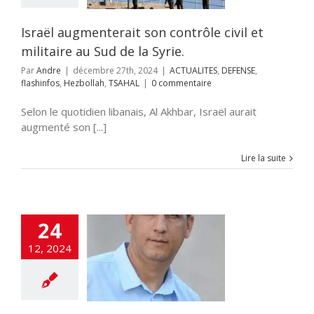
nfos
Hezbollah
TSAHAL
Israël augmenterait son contrôle civil et
militaire au Sud de la Syrie.
Par
Andre
|
décembre 27th, 2024
|
ACTUALITES
,
DEFENSE
,
flashinfos
,
Hezbollah
,
TSAHAL
|
0 commentaire
Selon le quotidien libanais, Al Akhbar, Israël aurait
augmenté son [...]
Lire la suite
24
 Azoulay : « Il
12, 2024
 entre deux et
re ans pour
ruire Métoula »
LITES
flashinfos
n classé
TSAHAL