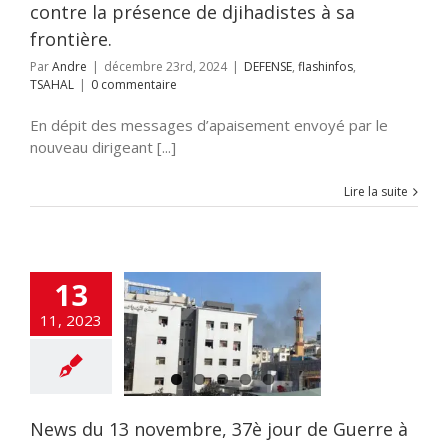
contre la présence de djihadistes à sa
frontière.
Par
Andre
|
décembre 23rd, 2024
|
DEFENSE
,
flashinfos
,
TSAHAL
|
0 commentaire
En dépit des messages d’apaisement envoyé par le
nouveau dirigeant [...]
Lire la suite
13
u 13 novembre,
11, 2023
ur de Guerre à
a et au nord
LITES
DEFENSE
amas
Hezbollah
AHAL
Tsahal
News du 13 novembre, 37è jour de Guerre à