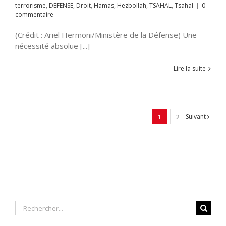
terrorisme
,
DEFENSE
,
Droit
,
Hamas
,
Hezbollah
,
TSAHAL
,
Tsahal
|
0
commentaire
(Crédit : Ariel Hermoni/Ministère de la Défense) Une
nécessité absolue [...]
Lire la suite
Suivant
1
2
Rechercher: