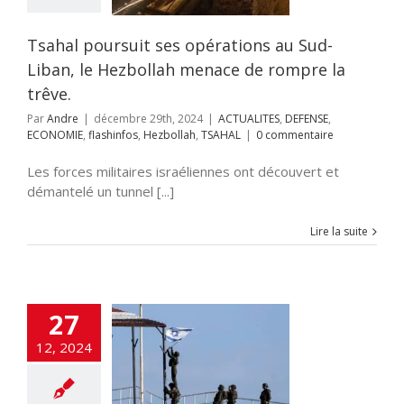
LITES
DEFENSE
OMIE
flashinfos
ollah
TSAHAL
Tsahal poursuit ses opérations au Sud-
Liban, le Hezbollah menace de rompre la
trêve.
Par
Andre
|
décembre 29th, 2024
|
ACTUALITES
,
DEFENSE
,
ECONOMIE
,
flashinfos
,
Hezbollah
,
TSAHAL
|
0 commentaire
Les forces militaires israéliennes ont découvert et
démantelé un tunnel [...]
Lire la suite
27
l augmenterait
ntrôle civil et
12, 2024
re au Sud de la
Syrie.
LITES
DEFENSE