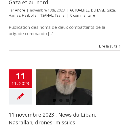
Gaza et au nord
Par
Andre
|
novembre 13th, 2023
|
ACTUALITES
,
DEFENSE
,
Gaza
,
Hamas
,
Hezbollah
,
TSAHAL
,
Tsahal
|
0 commentaire
Publication des noms de deux combattants de la
brigade commando [...]
Lire la suite
11
vembre 2023 :
s du Liban,
11, 2023
llah, drones,
missiles
NE
ACTUALITES
i-terrorisme
mitisme
DEFENSE
ah
Tsahal
TSAHAL
11 novembre 2023 : News du Liban,
Nasrallah, drones, missiles