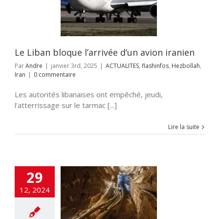
LITES
flashinfos
zbollah
Iran
Le Liban bloque l’arrivée d’un avion iranien
Par
Andre
|
janvier 3rd, 2025
|
ACTUALITES
,
flashinfos
,
Hezbollah
,
Iran
|
0 commentaire
Les autorités libanaises ont empêché, jeudi,
l’atterrissage sur le tarmac [...]
Lire la suite
29
l poursuit ses
tions au Sud-
12, 2024
, le Hezbollah
 de rompre la
trêve.