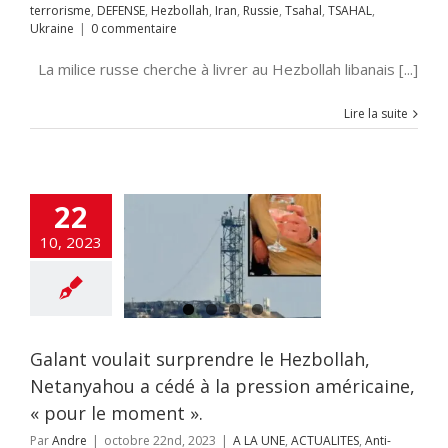
terrorisme
,
DEFENSE
,
Hezbollah
,
Iran
,
Russie
,
Tsahal
,
TSAHAL
,
Ukraine
|
0 commentaire
La milice russe cherche à livrer au Hezbollah libanais [...]
Lire la suite
ant voulait
22
rprendre le
ezbollah,
10, 2023
hou a cédé à la
n américaine, «
 le moment ».
NE
ACTUALITES
rorisme
DEFENSE
amas
Hezbollah
Galant voulait surprendre le Hezbollah,
AHAL
Tsahal
Netanyahou a cédé à la pression américaine,
« pour le moment ».
Par
Andre
|
octobre 22nd, 2023
|
A LA UNE
,
ACTUALITES
,
Anti-