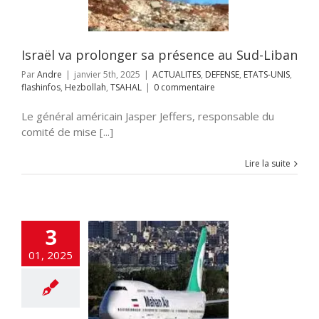
ollah
TSAHAL
Israël va prolonger sa présence au Sud-Liban
Par
Andre
|
janvier 5th, 2025
|
ACTUALITES
,
DEFENSE
,
ETATS-UNIS
,
flashinfos
,
Hezbollah
,
TSAHAL
|
0 commentaire
Le général américain Jasper Jeffers, responsable du
comité de mise [...]
Lire la suite
3
01, 2025
Liban bloque
ivée d’un avion
iranien