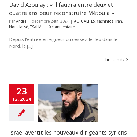
David Azoulay : « Il faudra entre deux et
quatre ans pour reconstruire Métoula »
Par
Andre
|
décembre 24th, 2024
|
ACTUALITES
,
flashinfos
,
Iran
,
Non classé
,
TSAHAL
|
0 commentaire
Depuis l’entrée en vigueur du cessez-le-feu dans le
Nord, la [...]
Lire la suite
23
ël avertit les
ux dirigeants
12, 2024
ens contre la
ésence de
adistes à sa
rontière.
NSE
flashinfos
TSAHAL
Israël avertit les nouveaux dirigeants syriens