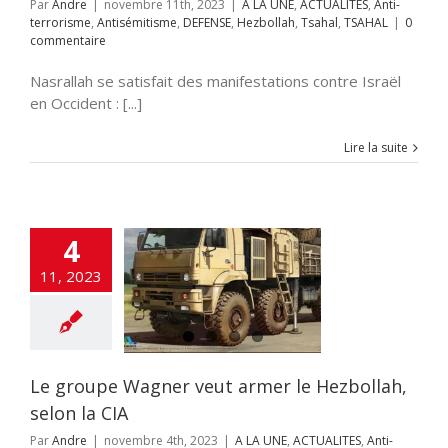
Par
Andre
|
novembre 11th, 2023
|
A LA UNE
,
ACTUALITES
,
Anti-
terrorisme
,
Antisémitisme
,
DEFENSE
,
Hezbollah
,
Tsahal
,
TSAHAL
|
0
commentaire
Nasrallah se satisfait des manifestations contre Israël
en Occident : [...]
Lire la suite
4
roupe Wagner
11, 2023
ut armer le
ah, selon la CIA
NE
ACTUALITES
rorisme
DEFENSE
lah
Iran
Russie
TSAHAL
Ukraine
Le groupe Wagner veut armer le Hezbollah,
selon la CIA
Par
Andre
|
novembre 4th, 2023
|
A LA UNE
,
ACTUALITES
,
Anti-