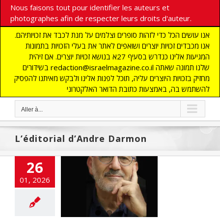
Nous faisons tout pour identifier les auteurs et
photographes afin de respecter leurs droits d'auteur.
אנו עושים הכל כדי לזהות סופרים וצלמים על מנת לכבד את זכויותיהם.
אנו מכבדים זכויות יוצרים ושואפים לאתר את בעלי הזכויות בתמונות
המגיעות אלינו כנדרש בסעיף 27א בנושא זכויות יוצרים. אם זיהית
בשידורים redaction@israelmagazine.co.il שלנו תמונה שאתה
מחזיק בזכויות היוצרים עליה, תוכל לפנות אלינו ולבקש מאיתנו להפסיק
להשתמש בה, באמצעות כתובת הדואר האלקטרוני
Aller à...
L’éditorial d’Andre Darmon
26
01, 2026
torial d’Andre
Darmon
NE
ACTUALITES
to
flashinfos