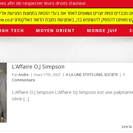
es afin de respecter leurs droits d'auteur.
redaction@israelmagazine.co.il סיק להשתמש בה, באמצעות כתובת הדואר האלקטרוני
IGH TECH
MOYEN ORIENT
MONDE JUIF
S
L’Affaire O.J Simpson
Par
Andre
|
mars 17th, 2021
|
A LA UNE
,
ETATS-UNIS
,
SOCIETE
|
1
Commentaire
L’Affaire O.J Simpson L’Affaire OJ Simpson est une palpitant
série [...]
Lire la