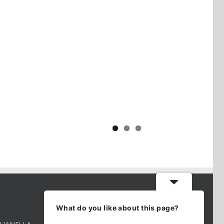
Yaïr Golan : une démocratie pour
un seul camp
CONTACT INFO
What do you like about this page?