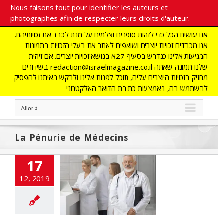
Nous faisons tout pour identifier les auteurs et
photographes afin de respecter leurs droits d'auteur.
אנו עושים הכל כדי לזהות סופרים וצלמים על מנת לכבד את זכויותיהם.
אנו מכבדים זכויות יוצרים ושואפים לאתר את בעלי הזכויות בתמונות
המגיעות אלינו כנדרש בסעיף 27א בנושא זכויות יוצרים. אם זיהית
בשידורים redaction@israelmagazine.co.il שלנו תמונה שאתה
מחזיק בזכויות היוצרים עליה, תוכל לפנות אלינו ולבקש מאיתנו להפסיק
להשתמש בה, באמצעות כתובת הדואר האלקטרוני
Aller à...
La Pénurie de Médecins
17
12, 2019
rie de Médecins
en Israël
NE
ACTUALITES
SANTE