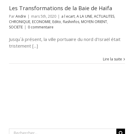
SOCIETE
Les Transformations de la Baie de Haïfa
Par
Andre
|
mars 5th, 2020
|
a l ecart
,
A LA UNE
,
ACTUALITES
,
CHRONIQUE
,
ECONOMIE
,
Edito
,
flashinfos
,
MOYEN ORIENT
,
SOCIETE
|
0 commentaire
Jusqu`à présent, la ville portuaire du nord d'Israël était
tristement [...]
Lire la suite
Rechercher: