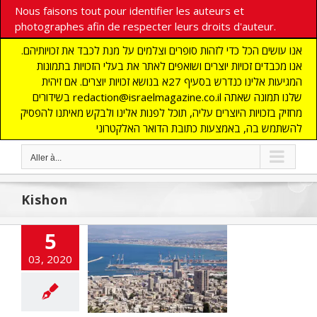
Nous faisons tout pour identifier les auteurs et
photographes afin de respecter leurs droits d'auteur.
אנו עושים הכל כדי לזהות סופרים וצלמים על מנת לכבד את זכויותיהם.
אנו מכבדים זכויות יוצרים ושואפים לאתר את בעלי הזכויות בתמונות
המגיעות אלינו כנדרש בסעיף 27א בנושא זכויות יוצרים. אם זיהית
בשידורים redaction@israelmagazine.co.il שלנו תמונה שאתה
מחזיק בזכויות היוצרים עליה, תוכל לפנות אלינו ולבקש מאיתנו להפסיק
להשתמש בה, באמצעות כתובת הדואר האלקטרוני
Aller à...
Kishon
5
ansformations
03, 2020
 Baie de Haïfa
cart
A LA UNE
TES
CHRONIQUE
NOMIE
Edito
s
MOYEN ORIENT