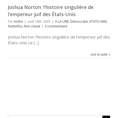
classé
Joshua Norton: l’histoire singulière de
l’empereur juif des États-Unis
Par
Andre
|
août 18th, 2025
|
A LA UNE
,
Démocratie
,
ETATS-UNIS
,
flashinfos
,
Non classé
|
0 commentaire
Joshua Norton: l’histoire singulière de l’empereur juif des
États-Unis Le [...]
Lire la suite