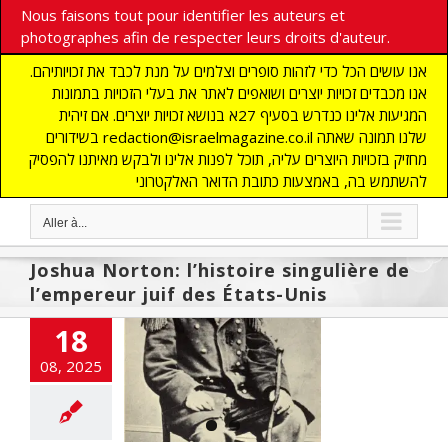
Nous faisons tout pour identifier les auteurs et
photographes afin de respecter leurs droits d'auteur.
אנו עושים הכל כדי לזהות סופרים וצלמים על מנת לכבד את זכויותיהם.
אנו מכבדים זכויות יוצרים ושואפים לאתר את בעלי הזכויות בתמונות
המגיעות אלינו כנדרש בסעיף 27א בנושא זכויות יוצרים. אם זיהית
בשידורים redaction@israelmagazine.co.il שלנו תמונה שאתה
מחזיק בזכויות היוצרים עליה, תוכל לפנות אלינו ולבקש מאיתנו להפסיק
להשתמש בה, באמצעות כתובת הדואר האלקטרוני
Aller à...
Joshua Norton: l’histoire singulière de
l’empereur juif des États-Unis
18
hua Norton:
ire singulière de
08, 2025
ereur juif des
tats-Unis
UNE
Démocratie
IS
flashinfos
Non